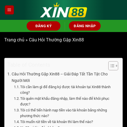
Bỏ
qua
nội
dung
ĐĂNG KÝ
ĐĂNG NHẬP
Trang chủ
»
Câu Hỏi Thường Gặp Xin88
Table of Contents
Câu Hỏi Thường Gặp Xin88 – Giải Đáp Tất Tần Tật Cho
Người Mới
Tôi cần làm gì để đăng ký được tài khoản tại Xin88 thành
công?
Tôi quên mật khẩu đăng nhập, làm thế nào để khôi phục
được?
Tôi có thể tiến hành nạp tiền vào tài khoản bằng những
phương thức nào?
Tôi muốn rút tiền về tài khoản thì làm thế nào?