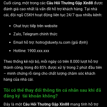
Cuối cùng, một trong các
Câu Hỏi Thường Gặp Xin88
được
đánh giá cao nhất là vấn đề hỗ trợ khách hàng. Tại nhà
cái, đội ngũ CSKH hoạt động liên tục 24/7 qua nhiều kênh:
Chat trực tiếp trên website
Zalo, Telegram chính thức
Email hỗ trợ:
hotro@duwty.ru.com
(giả định)
Hotline: 1900.xxx.xxx
Theo thống kê nội bộ, mỗi ngày có trên 8.000 lượt hỗ trợ
thành công, trong đó 85% được xử lý trong 2 phút đầu tiên
– minh chứng rõ ràng cho chất lượng chăm sóc khách
hàng của nhà cái.
Tôi có thể thay đổi thông tin cá nhân sau khi đã
đăng ký tài khoản không?
Đây là một
Câu Hỏi Thường Gặp Xin88
mang tính hỗ trợ