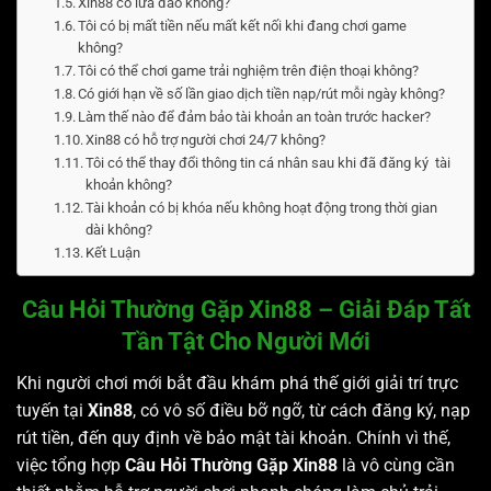
Xin88 có lừa đảo không?
Tôi có bị mất tiền nếu mất kết nối khi đang chơi game
không?
Tôi có thể chơi game trải nghiệm trên điện thoại không?
Có giới hạn về số lần giao dịch tiền nạp/rút mỗi ngày không?
Làm thế nào để đảm bảo tài khoản an toàn trước hacker?
Xin88 có hỗ trợ người chơi 24/7 không?
Tôi có thể thay đổi thông tin cá nhân sau khi đã đăng ký tài
khoản không?
Tài khoản có bị khóa nếu không hoạt động trong thời gian
dài không?
Kết Luận
Câu Hỏi Thường Gặp Xin88 – Giải Đáp Tất
Tần Tật Cho Người Mới
Khi người chơi mới bắt đầu khám phá thế giới giải trí trực
tuyến tại
Xin88
, có vô số điều bỡ ngỡ, từ cách đăng ký, nạp
rút tiền, đến quy định về bảo mật tài khoản. Chính vì thế,
việc tổng hợp
Câu Hỏi Thường Gặp Xin88
là vô cùng cần