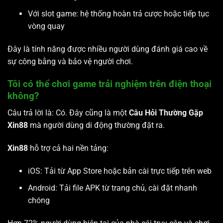
Với slot game: hệ thống hoàn trả cược hoặc tiếp tục
vòng quay
Đây là tính năng được nhiều người dùng đánh giá cao về
sự công bằng và bảo vệ người chơi.
Tôi có thể chơi game trải nghiệm trên điện thoại
không?
Câu trả lời là: Có. Đây cũng là một
Câu Hỏi Thường Gặp
Xin88
mà người dùng di động thường đặt ra.
Xin88
hỗ trợ cả hai nền tảng:
iOS: Tải từ App Store hoặc bản cài trực tiếp trên web
Android: Tải file APK từ trang chủ, cài đặt nhanh
chóng