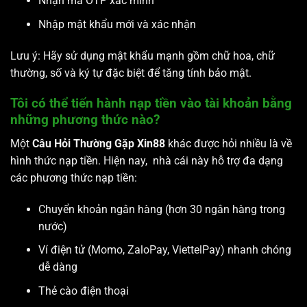
Nhận mã OTP xác minh
Nhập mật khẩu mới và xác nhận
Lưu ý: Hãy sử dụng mật khẩu mạnh gồm chữ hoa, chữ
thường, số và ký tự đặc biệt để tăng tính bảo mật.
Tôi có thể tiến hành nạp tiền vào tài khoản bằng
những phương thức nào?
Một
Câu Hỏi Thường Gặp Xin88
khác được hỏi nhiều là về
hình thức nạp tiền. Hiện nay,
nhà cái này hỗ trợ đa dạng
các phương thức nạp tiền:
Chuyển khoản ngân hàng (hơn 30 ngân hàng trong
nước)
Ví điện tử (Momo, ZaloPay, ViettelPay) nhanh chóng
dễ dàng
Thẻ cào điện thoại