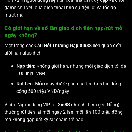
Hơn 72% người dùng hiện tại của nhà cái truy cập và chơi
game chủ yếu qua điện thoại nhờ sự tiện lợi và tốc độ
mượt mà.
Có giới hạn về số lần giao dịch tiền nạp/rút mỗi
ngày không?
Một trong các
Câu Hỏi Thường Gặp Xin88
liên quan đến
giới hạn giao dịch:
Nạp tiền
: Không giới hạn, nhưng mỗi giao dịch tối đa
100 triệu VNĐ
Rút tiền
: Mỗi ngày được phép rút tối đa 5 lần, tổng
cộng 500 triệu VNĐ/ngày
Ví dụ: Người dùng VIP tại
Xin88
như chị Linh (Đà Nẵng)
thường rút tiền lãi mỗi ngày 2 lần, mỗi lần 100 triệu đồng
mà không gặp bất kỳ sự chậm trễ nào.