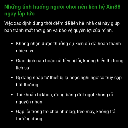
Những tình huống người chơi nên liên hệ Xin88
ngay lập tức
Việc xác định đúng thời điểm để liên hệ nhà cái này giúp
bạn tránh mất thời gian và bảo vệ quyền lợi của mình.
Không nhận được thưởng sự kiện dù đã hoàn thành
nhiệm vụ
Giao dịch nạp hoặc rút tiền bị lỗi, không hiển thị trong
lịch sử
Bị đăng nhập từ thiết bị lạ hoặc nghi ngờ có truy cập
bất thường
Tài khoản bị khóa, đóng băng đột ngột không rõ
nguyên nhân
Gặp lỗi trong trò chơi như lag, treo máy, không trả
thưởng đúng