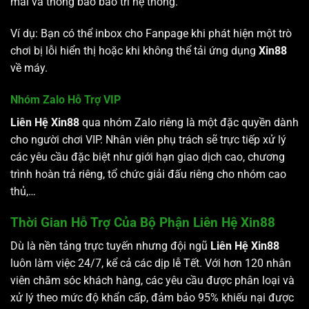
mãi và thông báo bảo trì hệ thống.
Ví dụ: Bạn có thể inbox cho Fanpage khi phát hiện một trò
chơi bị lỗi hiển thị hoặc khi không thể tải ứng dụng
Xin88
về máy.
Nhóm Zalo Hỗ Trợ VIP
Liên Hệ Xin88
qua nhóm Zalo riêng là một đặc quyền dành
cho người chơi VIP. Nhân viên phụ trách sẽ trực tiếp xử lý
các yêu cầu đặc biệt như giới hạn giao dịch cao, chương
trình hoàn trả riêng, tổ chức giải đấu riêng cho nhóm cao
thủ,…
Thời Gian Hỗ Trợ Của Bộ Phận Liên Hệ Xin88
Dù là nền tảng trực tuyến nhưng đội ngũ
Liên Hệ Xin88
luôn làm việc 24/7, kể cả các dịp lễ Tết. Với hơn 120 nhân
viên chăm sóc khách hàng, các yêu cầu được phân loại và
xử lý theo mức độ khẩn cấp, đảm bảo 95% khiếu nại được