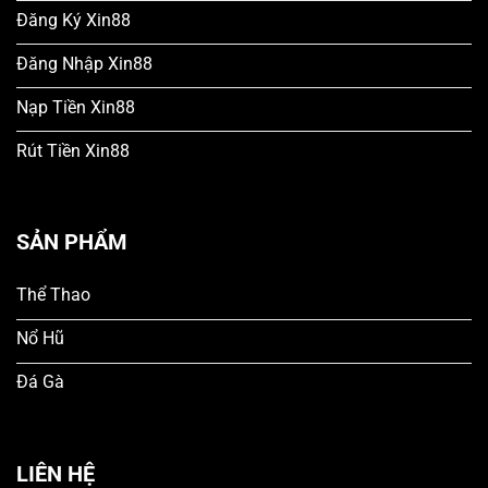
Đăng Ký Xin88
Đăng Nhập Xin88
Nạp Tiền Xin88
Rút Tiền Xin88
SẢN PHẨM
Thể Thao
Nổ Hũ
Đá Gà
LIÊN HỆ