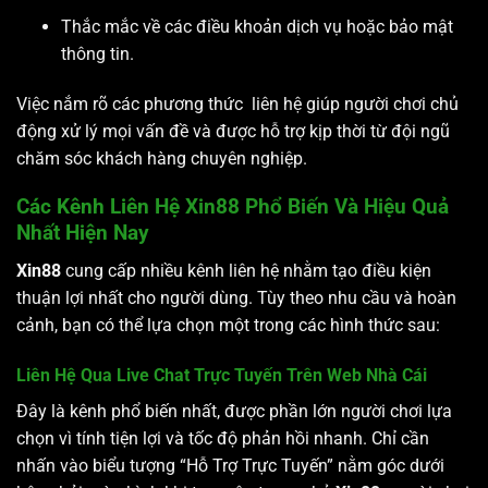
Thắc mắc về các điều khoản dịch vụ hoặc bảo mật
thông tin.
Việc nắm rõ các phương thức liên hệ giúp người chơi chủ
động xử lý mọi vấn đề và được hỗ trợ kịp thời từ đội ngũ
chăm sóc khách hàng chuyên nghiệp.
Các Kênh Liên Hệ Xin88 Phổ Biến Và Hiệu Quả
Nhất Hiện Nay
Xin88
cung cấp nhiều kênh liên hệ nhằm tạo điều kiện
thuận lợi nhất cho người dùng. Tùy theo nhu cầu và hoàn
cảnh, bạn có thể lựa chọn một trong các hình thức sau:
Liên Hệ Qua Live Chat Trực Tuyến Trên Web Nhà Cái
Đây là kênh phổ biến nhất, được phần lớn người chơi lựa
chọn vì tính tiện lợi và tốc độ phản hồi nhanh. Chỉ cần
nhấn vào biểu tượng “Hỗ Trợ Trực Tuyến” nằm góc dưới