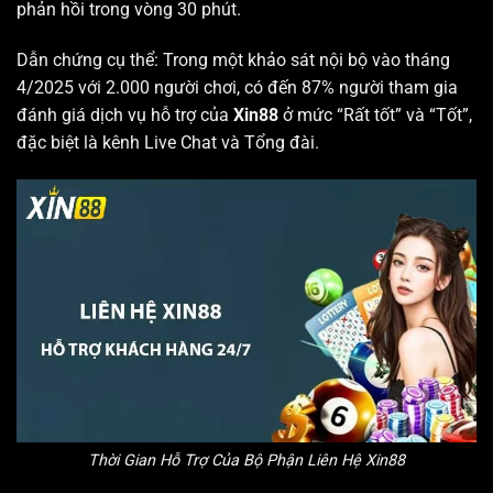
phản hồi trong vòng 30 phút.
Dẫn chứng cụ thể: Trong một khảo sát nội bộ vào tháng
4/2025 với 2.000 người chơi, có đến 87% người tham gia
đánh giá dịch vụ hỗ trợ của
Xin88
ở mức “Rất tốt” và “Tốt”,
đặc biệt là kênh Live Chat và Tổng đài.
Thời Gian Hỗ Trợ Của Bộ Phận Liên Hệ Xin88