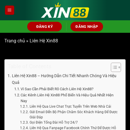
Bỏ
qua
nội
dung
ĐĂNG KÝ
ĐĂNG NHẬP
Trang chủ
»
Liên Hệ Xin88
Table of Contents
Liên Hệ Xin88 – Hướng Dẫn Chi Tiết Nhanh Chóng Và Hiệu
Quả
Vì Sao Cần Phải Biết Rõ Cách Liên Hệ Xin88?
Các Kênh Liên Hệ Xin88 Phổ Biến Và Hiệu Quả Nhất Hiện
Nay
Liên Hệ Qua Live Chat Trực Tuyến Trên Web Nhà Cái
Gửi Email Đến Bộ Phận Chăm Sóc Khách Hàng Để Được
Giải Đáp
Gọi Điện Tổng Đài Hỗ Trợ 24/7
Liên Hệ Qua Fanpage Facebook Chính Thứ Để Được Hỗ