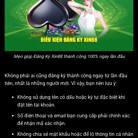
Mẹo giúp Đăng Ký Xin88 thành công 100% ngay lần đầu
Không phải ai cũng đăng ký thành công ngay từ lần đầu
tiên, nhất là những người mới. Vì vậy, bạn nên lưu ý:
Không sử dụng tên có dấu hoặc ký tự đặc biệt khi
đặt tên tài khoản.
Số điện thoại và email bạn cung cấp phải chính xác
để nhận mã xác nhận.
Không chia sẻ mật khẩu hoặc để lộ thông tin cá nhân