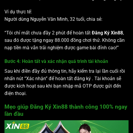
Ví dụ thực tế:
Người dùng Nguyễn Văn Minh, 32 tuổi, chia sẻ:
“Tôi chỉ mất chưa đầy 2 phút để hoàn tất
Đăng Ký Xin88
,
sau đó được tặng ngay 88.000 đồng chơi thử. Không cần
nạp tiền mà vẫn trải nghiệm được game bài đỉnh cao!”
Bước 4: Hoàn tất và xác nhận quá trình tài khoản
Sau khi điền đầy đủ thông tin, hãy kiểm tra lại lần cuối rồi
nhấn nút “Xác nhận” để hoàn tất đăng ký . Tài khoản sẽ
được kích hoạt sau khi bạn nhập mã OTP được gửi đến
điện thoại.
Mẹo giúp Đăng Ký Xin88 thành công 100% ngay
lần đầu