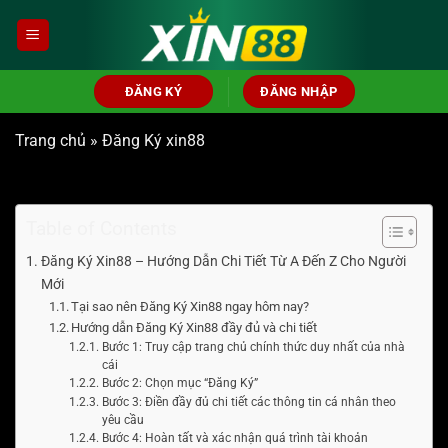
Bỏ
qua
nội
dung
ĐĂNG KÝ
ĐĂNG NHẬP
Trang chủ
»
Đăng Ký xin88
Table of Contents
Đăng Ký Xin88 – Hướng Dẫn Chi Tiết Từ A Đến Z Cho Người
Mới
Tại sao nên Đăng Ký Xin88 ngay hôm nay?
Hướng dẫn Đăng Ký Xin88 đầy đủ và chi tiết
Bước 1: Truy cập trang chủ chính thức duy nhất của nhà
cái
Bước 2: Chọn mục “Đăng Ký”
Bước 3: Điền đầy đủ chi tiết các thông tin cá nhân theo
yêu cầu
Bước 4: Hoàn tất và xác nhận quá trình tài khoản