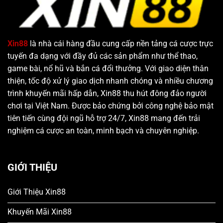
Xin88
là nhà cái hàng đầu cung cấp nền tảng cá cược trực
tuyến đa dạng với đầy đủ các sản phẩm như thể thao,
game bài, nổ hũ và bắn cá đổi thưởng. Với giao diện thân
thiện, tốc độ xử lý giao dịch nhanh chóng và nhiều chương
trình khuyến mãi hấp dẫn, Xin88 thu hút đông đảo người
chơi tại Việt Nam. Được bảo chứng bởi công nghệ bảo mật
tiên tiến cùng đội ngũ hỗ trợ 24/7, Xin88 mang đến trải
nghiệm cá cược an toàn, minh bạch và chuyên nghiệp.
GIỚI THIỆU
Giới Thiệu Xin88
Khuyến Mãi Xin88