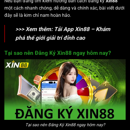
Nếu bạn đang tìm kiếm hướng dẫn cách đăng ký
Xin88
một cách nhanh chóng, dễ dàng và chính xác, bài viết dưới
đây sẽ là kim chỉ nam hoàn hảo.
>>> Xem thêm:
Tải App Xin88 – Khám
phá thế giới giải trí đỉnh cao
Tại sao nên Đăng Ký Xin88 ngay hôm nay?
Tại sao nên Đăng Ký Xin88 ngay hôm nay?