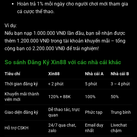
Hoàn trả 1% mỗi ngày cho người chơi mới tham gia
cá cược thể thao.
Ví dụ:
Nếu bạn nạp 1.000.000 VNĐ lần đầu, bạn sẽ nhận được
thêm 1.200.000 VNĐ trong tài khoản khuyến mãi – tổng
cộng bạn có 2.200.000 VNĐ để trải nghiệm!
So sánh Đăng Ký Xin88 với các nhà cái khác
Tiêu chí
Xin88
Nhà cái A
Nhà cái B
Thời gian đăng ký
< 2 phút
5 phút
3 – 4 phút
Khuyến mãi thành
120% + 88K
100%
50%
viên mới
Dễ thao tác, trực
Giao diện đăng ký
Phức tạp
Trung bình
quan
24/7 qua chat,
Email duy
Livechat
Hỗ trợ CSKH
zalo
nhất
chậm