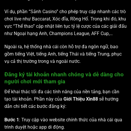
Ví dụ, phần “Sảnh Casino” cho phép truy cập nhanh các trò
chơi live như Baccarat, Xóc đĩa, Rồng Hổ. Trong khi đó, khu
vực “Thể thao” cập nhật liên tục tỷ lệ cược của các giải đấu
như Ngoại hạng Anh, Champions League, AFF Cup,…
Ngoài ra, hệ thống nhà cái còn hỗ trợ đa ngôn ngữ, bao
gồm tiếng Việt, tiếng Anh, tiếng Thái và tiếng Trung, phục
vụ cả thị trường trong và ngoài nước.
Đăng ký tài khoản nhanh chóng và dễ dàng cho
người chơi mới tham gia
Để khai thác tối đa các tính năng của nền tảng, bạn cần
tạo tài khoản. Phần này của
Giới Thiệu Xin88
sẽ hướng
dẫn chi tiết các bước đăng ký:
Bước 1
: Truy cập vào website chính thức của nhà cái qua
trình duyệt hoặc app di động.