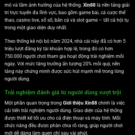
mô và tầm ảnh hưởng của hệ thống.
Xin88
là nền tảng giải
trí trực tuyến đa lĩnh vực, bao gồm game bài, cá cược thể
thao, casino live, xổ số, bắn cá và slot game – tất cả hội tụ
trong một giao diện duy nhất.
Theo thống kê nội bộ năm 2024, nhà cái này đã có hơn 5
triệu lượt đăng ký tài khoản hợp lệ, trong đó có hơn
750.000 người chơi tham gia hoạt động trải nghiệm mỗi
ngày. Với mức tăng trưởng ấn tượng 20% mỗi quý, nền
tảng này chứng minh được sức hút mạnh mẽ trong lòng
người dùng.
Trải nghiệm đánh giá từ người dùng vượt trội
Một phần quan trọng trong
Giới thiệu
Xin88
chính là việc
cải tiến trải nghiệm người dùng. Giao diện của hệ thống
được thiết kế tối ưu cho cả điện thoại và máy tính. Mỗi
chức năng đều được phân chia rõ ràng, giúp người chơi
mới dễ dàng làm quen chỉ sau vài phút.