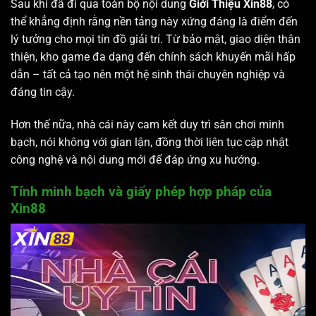
Sau khi đã đi qua toàn bộ nội dung
Giới Thiệu Xin88
, có
thể khẳng định rằng nền tảng này xứng đáng là điểm đến
lý tưởng cho mọi tín đồ giải trí. Từ bảo mật, giao diện thân
thiện, kho game đa dạng đến chính sách khuyến mãi hấp
dẫn – tất cả tạo nên một hệ sinh thái chuyên nghiệp và
đáng tin cậy.
Hơn thế nữa, nhà cái này cam kết duy trì sân chơi minh
bạch, nói không với gian lận, đồng thời liên tục cập nhật
công nghệ và nội dung mới để đáp ứng xu hướng.
Tính minh bạch và giấy phép hợp pháp của
Xin88