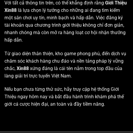
Với tất cả thông tin trên, có thể khẳng định rằng
Giới Thiệu
Xin88
là lựa chọn lý tưởng cho những ai đang tìm kiếm
một sân chơi uy tín, minh bạch và hấp dẫn. Việc đăng ký
tài khoản qua chương trình giới thiệu không chỉ đơn giản,
nhanh chóng mà còn mở ra hàng loạt cơ hội nhận thưởng
hấp dẫn.
Từ giao diện thân thiện, kho game phong phú, đến dịch vụ
chăm sóc khách hàng chu đáo và nền tảng pháp lý vững
chắc,
Xin88
xứng đáng là cái tên nằm trong top đầu của
làng giải trí trực tuyến Việt Nam.
Nếu bạn chưa từng thử sức, hãy truy cập hệ thống Giới
Thiệu ngay hôm nay và bắt đầu hành trình khám phá thế
giới cá cược hiện đại, an toàn và đầy tiềm năng.