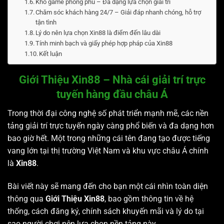
Kho game phong phú – Đa dạng lựa chọn giải trí
Chăm sóc khách hàng 24/7 – Giải đáp nhanh chóng, hỗ trợ
tận tình
Lý do nên lựa chọn Xin88 là điểm đến lâu dài
Tính minh bạch và giấy phép hợp pháp của Xin88
Kết luận
Giới Thiệu Xin88 – Nhà cái giải trí trực
tuyến hàng đầu châu Á
Trong thời đại công nghệ số phát triển mạnh mẽ, các nền
tảng giải trí trực tuyến ngày càng phổ biến và đa dạng hơn
bao giờ hết. Một trong những cái tên đang tạo được tiếng
vang lớn tại thị trường Việt Nam và khu vực châu Á chính
là
Xin88
.
Bài viết này sẽ mang đến cho bạn một cái nhìn toàn diện
thông qua
Giới Thiệu Xin88
, bao gồm thông tin về hệ
thống, cách đăng ký, chính sách khuyến mãi và lý do tại
sao người chơi nên lựa chọn nền tảng này.