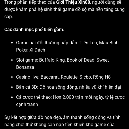
Trong phần tiếp theo của
Giới Thiệu Xin88
, người dùng sẽ
được khám phá hệ sinh thái game đồ sộ mà nền tảng cung
cấp.
Các danh mục phổ biến gồm:
Game bài đổi thưởng hấp dẫn
: Tiến Lên, Mậu Binh,
Poker, Xì Dách
Slot game
: Buffalo King, Book of Dead, Sweet
Bonanza
Casino live
: Baccarat, Roulette, Sicbo, Rồng Hổ
Bắn cá 3D
: Đồ họa sống động, nhiều vũ khí hiện đại
Cá cược thể thao
: Hơn 2.000 trận mỗi ngày, tỷ lệ cược
cạnh tranh
Sự kết hợp giữa đồ họa đẹp, âm thanh sống động và tính
năng chơi thử không cần nạp tiền khiến kho game của