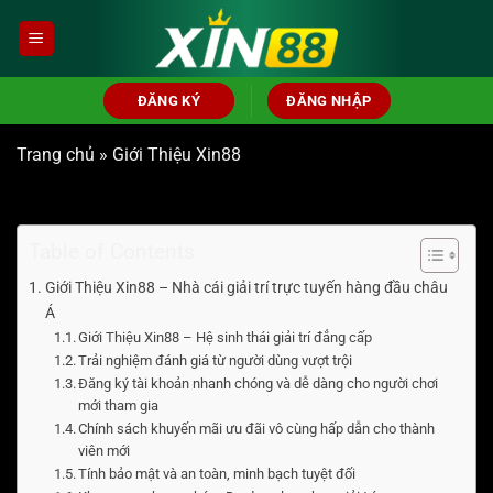
Bỏ
qua
nội
dung
ĐĂNG KÝ
ĐĂNG NHẬP
Trang chủ
»
Giới Thiệu Xin88
Table of Contents
Giới Thiệu Xin88 – Nhà cái giải trí trực tuyến hàng đầu châu
Á
Giới Thiệu Xin88 – Hệ sinh thái giải trí đẳng cấp
Trải nghiệm đánh giá từ người dùng vượt trội
Đăng ký tài khoản nhanh chóng và dễ dàng cho người chơi
mới tham gia
Chính sách khuyến mãi ưu đãi vô cùng hấp dẫn cho thành
viên mới
Tính bảo mật và an toàn, minh bạch tuyệt đối