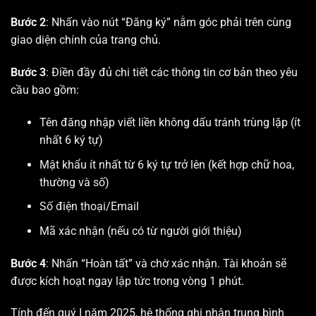
Bước 2
: Nhấn vào nút “Đăng ký” nằm góc phải trên cùng
giao diện chính của trang chủ.
Bước 3
: Điền đầy đủ chi tiết các thông tin cơ bản theo yêu
cầu bao gồm:
Tên đăng nhập viết liền không dấu tránh trùng lặp (ít
nhất 6 ký tự)
Mật khẩu ít nhất từ 6 ký tự trở lên (kết hợp chữ hoa,
thường và số)
Số điện thoại/Email
Mã xác nhận (nếu có từ người giới thiệu)
Bước 4
: Nhấn “Hoàn tất” và chờ xác nhận. Tài khoản sẽ
được kích hoạt ngay lập tức trong vòng 1 phút.
Tính đến quý I năm 2025, hệ thống ghi nhận trung bình