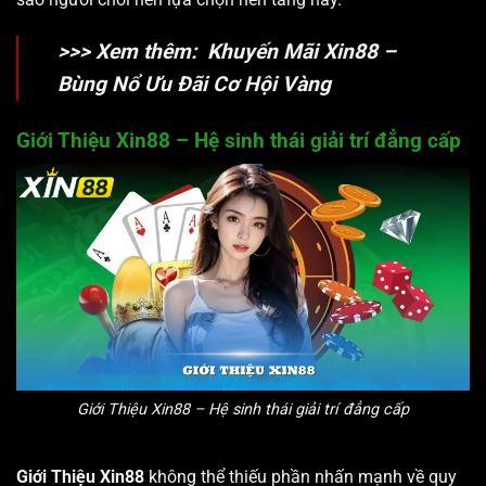
>>> Xem thêm:
Khuyến Mãi Xin88 –
Bùng Nổ Ưu Đãi Cơ Hội Vàng
Giới Thiệu Xin88 – Hệ sinh thái giải trí đẳng cấp
Giới Thiệu Xin88 – Hệ sinh thái giải trí đẳng cấp
Giới Thiệu Xin88
không thể thiếu phần nhấn mạnh về quy