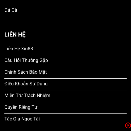
Đá Gà
LIÊN HỆ
Liên Hệ Xin88
Câu Hỏi Thường Gặp
Chính Sách Bảo Mật
Điều Khoản Sử Dụng
Miễn Trừ Trách Nhiệm
Quyền Riêng Tư
Tác Giả Ngọc Tài