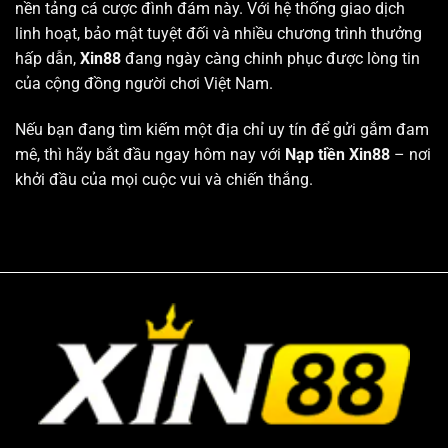
nền tảng cá cược đình đám này. Với hệ thống giao dịch
linh hoạt, bảo mật tuyệt đối và nhiều chương trình thưởng
hấp dẫn,
Xin88
đang ngày càng chinh phục được lòng tin
của cộng đồng người chơi Việt Nam.
Nếu bạn đang tìm kiếm một địa chỉ uy tín để gửi gắm đam
mê, thì hãy bắt đầu ngay hôm nay với
Nạp tiền Xin88
– nơi
khởi đầu của mọi cuộc vui và chiến thắng.