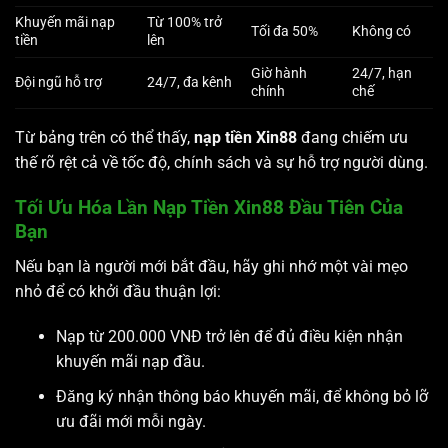
Khuyến mãi nạp
Từ 100% trở
Tối đa 50%
Không có
tiền
lên
Giờ hành
24/7, hạn
Đội ngũ hỗ trợ
24/7, đa kênh
chính
chế
Từ bảng trên có thể thấy,
nạp tiền Xin88
đang chiếm ưu
thế rõ rệt cả về tốc độ, chính sách và sự hỗ trợ người dùng.
Tối Ưu Hóa Lần Nạp Tiền Xin88 Đầu Tiên Của
Bạn
Nếu bạn là người mới bắt đầu, hãy ghi nhớ một vài mẹo
nhỏ để có khởi đầu thuận lợi:
Nạp từ 200.000 VNĐ trở lên để đủ điều kiện nhận
khuyến mãi nạp đầu.
Đăng ký nhận thông báo khuyến mãi, để không bỏ lỡ
ưu đãi mới mỗi ngày.