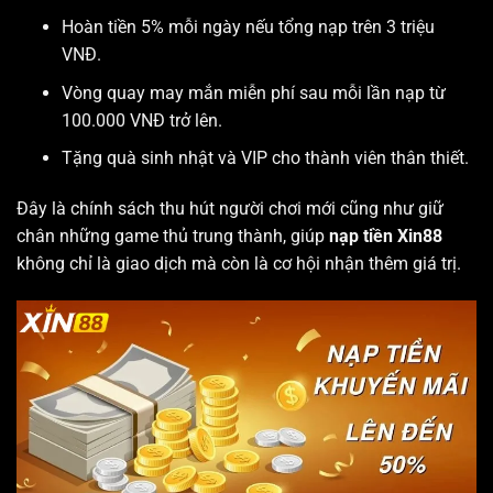
Hoàn tiền 5% mỗi ngày nếu tổng nạp trên 3 triệu
VNĐ.
Vòng quay may mắn miễn phí sau mỗi lần nạp từ
100.000 VNĐ trở lên.
Tặng quà sinh nhật và VIP cho thành viên thân thiết.
Đây là chính sách thu hút người chơi mới cũng như giữ
chân những game thủ trung thành, giúp
nạp tiền Xin88
không chỉ là giao dịch mà còn là cơ hội nhận thêm giá trị.