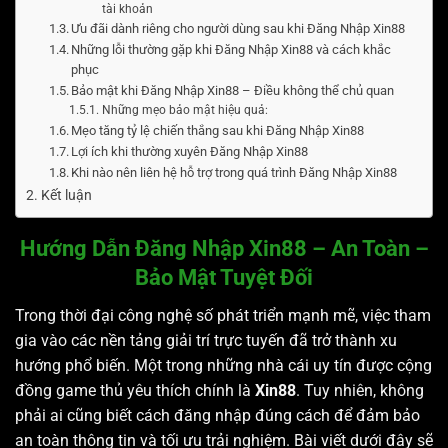
tài khoản
Ưu đãi dành riêng cho người dùng sau khi Đăng Nhập Xin88
Những lỗi thường gặp khi Đăng Nhập Xin88 và cách khắc
phục
Bảo mật khi Đăng Nhập Xin88 – Điều không thể chủ quan
Những mẹo bảo mật hiệu quả:
Mẹo tăng tỷ lệ chiến thắng sau khi Đăng Nhập Xin88
Lợi ích khi thường xuyên Đăng Nhập Xin88
Khi nào nên liên hệ hỗ trợ trong quá trình Đăng Nhập Xin88
Kết luận
Hướng Dẫn Đăng Nhập Xin88 – An Toàn –
Bảo Mật Tuyệt Đối
Trong thời đại công nghệ số phát triển mạnh mẽ, việc tham
gia vào các nền tảng giải trí trực tuyến đã trở thành xu
hướng phổ biến. Một trong những nhà cái uy tín được cộng
đồng game thủ yêu thích chính là
Xin88
. Tuy nhiên, không
phải ai cũng biết cách đăng nhập đúng cách để đảm bảo
an toàn thông tin và tối ưu trải nghiệm. Bài viết dưới đây sẽ