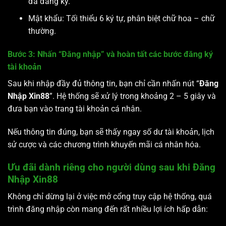
đã đăng ký.
Mật khẩu
: Tối thiểu 6 ký tự, phân biệt chữ hoa – chữ
thường.
Bước 3: Nhấn “Đăng nhập” và hoàn tất các bước đăng ký
tài khoản
Sau khi nhập đầy đủ thông tin, bạn chỉ cần nhấn nút “
Đăng
Nhập Xin88
”. Hệ thống sẽ xử lý trong khoảng 2 – 5 giây và
đưa bạn vào trang tài khoản cá nhân.
Nếu thông tin đúng, bạn sẽ thấy ngay số dư tài khoản, lịch
sử cược và các chương trình khuyến mãi cá nhân hóa.
Ưu đãi dành riêng cho người dùng sau khi Đăng
Nhập Xin88
Không chỉ dừng lại ở việc mở cổng truy cập hệ thống, quá
trình đăng nhập còn mang đến rất nhiều lợi ích hấp dẫn: