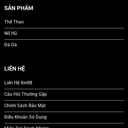
SẢN PHẨM
Thể Thao
Nổ Hũ
Đá Gà
LIÊN HỆ
Liên Hệ Xin88
Câu Hỏi Thường Gặp
Chính Sách Bảo Mật
Điều Khoản Sử Dụng