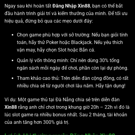
Ngay sau khi hoàn tất
Đăng Nhập Xin88
, bạn có thể bắt
đầu hành trình giải trí và kiếm thưởng của mình. Để tối ưu
hiệu quả, đừng bỏ qua các mẹo dưới đây:
Chọn game phù hợp
với sở trường: Nếu bạn giỏi tính
toán, hãy thử Poker hoặc Blackjack. Nếu yêu thích
vận may, hãy chọn Slot hoặc Bắn cá.
Quản lý vốn thông minh
: Chỉ nên dùng 30% tổng
ngân sách mỗi ngày để chơi, phần còn lại dự phòng.
Tham khảo cao thủ
: Trên diễn đàn cộng đồng, có rất
nhiều chia sẻ từ người chơi lâu năm. Hãy tận dụng!
Ví dụ: Một game thủ tại Đà Nẵng chia sẻ trên diễn đàn
Xin88
rằng anh chỉ chơi trong khung giờ 20h – 22h vì đó là
lúc slot game ra nhiều bonus nhất. Sau 2 tháng, tài khoản
của anh tăng hơn 300% giá trị.