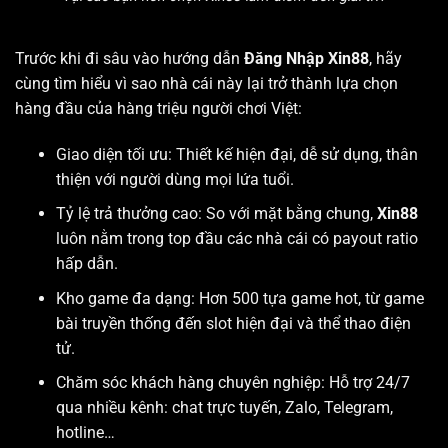
Trước khi đi sâu vào hướng dẫn
Đăng Nhập Xin88
, hãy
cùng tìm hiểu vì sao nhà cái này lại trở thành lựa chọn
hàng đầu của hàng triệu người chơi Việt:
Giao diện tối ưu
: Thiết kế hiện đại, dễ sử dụng, thân
thiện với người dùng mọi lứa tuổi.
Tỷ lệ trả thưởng cao
: So với mặt bằng chung,
Xin88
luôn nằm trong top đầu các nhà cái có payout ratio
hấp dẫn.
Kho game đa dạng
: Hơn 500 tựa game hot, từ game
bài truyền thống đến slot hiện đại và thể thao điện
tử.
Chăm sóc khách hàng chuyên nghiệp
: Hỗ trợ 24/7
qua nhiều kênh: chat trực tuyến, Zalo, Telegram,
hotline…