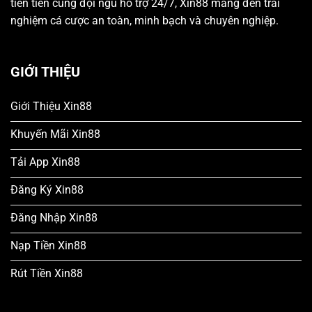
tiên tiến cùng đội ngũ hỗ trợ 24/7, Xin88 mang đến trải
nghiệm cá cược an toàn, minh bạch và chuyên nghiệp.
GIỚI THIỆU
Giới Thiệu Xin88
Khuyến Mãi Xin88
Tải App Xin88
Đăng Ký Xin88
Đăng Nhập Xin88
Nạp Tiền Xin88
Rút Tiền Xin88