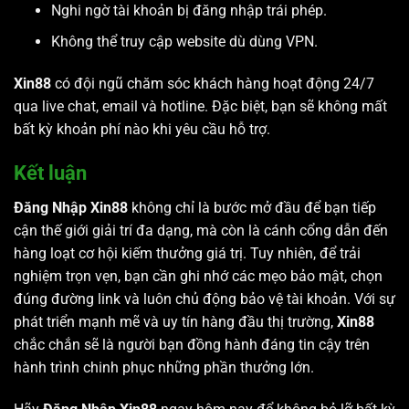
Nghi ngờ tài khoản bị đăng nhập trái phép.
Không thể truy cập website dù dùng VPN.
Xin88
có đội ngũ chăm sóc khách hàng hoạt động 24/7
qua live chat, email và hotline. Đặc biệt, bạn sẽ không mất
bất kỳ khoản phí nào khi yêu cầu hỗ trợ.
Kết luận
Đăng Nhập Xin88
không chỉ là bước mở đầu để bạn tiếp
cận thế giới giải trí đa dạng, mà còn là cánh cổng dẫn đến
hàng loạt cơ hội kiếm thưởng giá trị. Tuy nhiên, để trải
nghiệm trọn vẹn, bạn cần ghi nhớ các mẹo bảo mật, chọn
đúng đường link và luôn chủ động bảo vệ tài khoản. Với sự
phát triển mạnh mẽ và uy tín hàng đầu thị trường,
Xin88
chắc chắn sẽ là người bạn đồng hành đáng tin cậy trên
hành trình chinh phục những phần thưởng lớn.