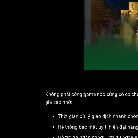
Không phải cổng game nào cũng có cơ chế 
giá cao nhờ:
Thời gian xử lý giao dịch nhanh chó
Hệ thống bảo mật uy tí hiện đại hàn
Hỗ trợ đa ngân hàng
: Hơn 40 ngân h