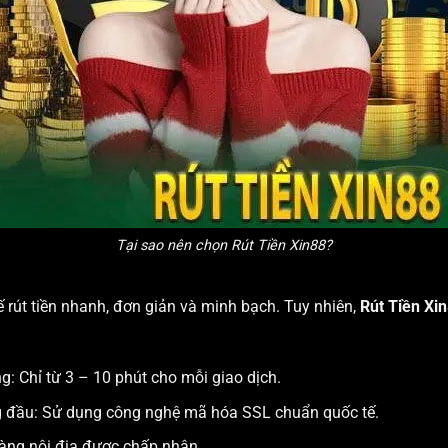
Tại sao nên chọn Rút Tiền Xin88?
rút tiền nhanh, đơn giản và minh bạch. Tuy nhiên,
Rút Tiền Xi
ng
: Chỉ từ 3 – 10 phút cho mỗi giao dịch.
g đầu
: Sử dụng công nghệ mã hóa SSL chuẩn quốc tế.
àng nội địa được chấp nhận.