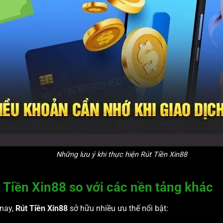
Những lưu ý khi thực hiện Rút Tiền Xin88
 Tiền Xin88 so với các nền tảng khác
 nay,
Rút Tiền Xin88
sở hữu nhiều ưu thế nổi bật: