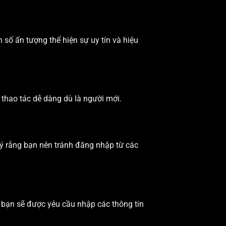
 số ấn tượng thể hiện sự uy tín và hiệu
ể thao tác dễ dàng dù là người mới.
 ý rằng bạn nên tránh đăng nhập từ các
 bạn sẽ được yêu cầu nhập các thông tin