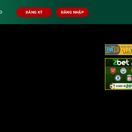
O
ĐĂNG KÝ
ĐĂNG NHẬP