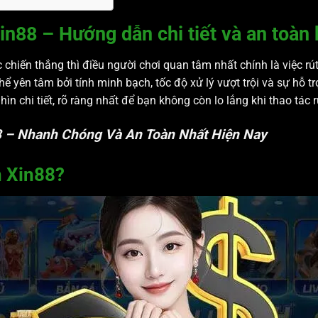
in88 – Hướng dẫn chi tiết và an toàn k
c chiến thắng thì điều người chơi quan tâm nhất chính là việc rú
hể yên tâm bởi tính minh bạch, tốc độ xử lý vượt trội và sự hỗ t
ìn chi tiết, rõ ràng nhất để bạn không còn lo lắng khi thao tác rú
8 – Nhanh Chóng Và An Toàn Nhất Hiện Nay
n Xin88?