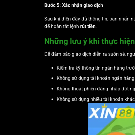
Bước 5: Xác nhận giao dịch
Sau khi điền đầy đủ thông tin, bạn nhấn n
để hoàn tất lệnh
rút tiền
.
Những lưu ý khi thực hiện
Để đảm bảo giao dịch diễn ra suôn sẻ, ngư
Kiểm tra kỹ thông tin ngân hàng trướ
Không sử dụng tài khoản ngân hàng củ
Không thoát phiên đăng nhập đột ngộ
Không sử dụng nhiều tài khoản khác