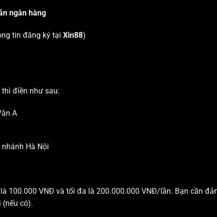
hoản ngân hàng
ông tin đăng ký tại
Xin88
)
thì điền như sau:
Văn A
 nhánh Hà Nội
rút là 100.000 VNĐ và tối đa là 200.000.000 VNĐ/lần. Bạn cần đả
 (nếu có).