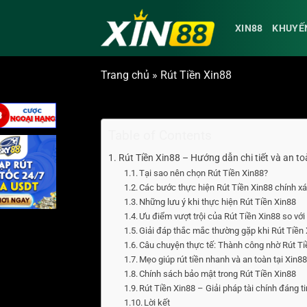
Bỏ
qua
XIN88
KHUYẾ
nội
dung
Trang chủ
»
Rút Tiền Xin88
Table of Contents
Rút Tiền Xin88 – Hướng dẫn chi tiết và an toà
Tại sao nên chọn Rút Tiền Xin88?
Các bước thực hiện Rút Tiền Xin88 chính x
Những lưu ý khi thực hiện Rút Tiền Xin88
Ưu điểm vượt trội của Rút Tiền Xin88 so vớ
Giải đáp thắc mắc thường gặp khi Rút Tiền
Câu chuyện thực tế: Thành công nhờ Rút Ti
Mẹo giúp rút tiền nhanh và an toàn tại Xin8
Chính sách bảo mật trong Rút Tiền Xin88
Rút Tiền Xin88 – Giải pháp tài chính đáng t
Lời kết