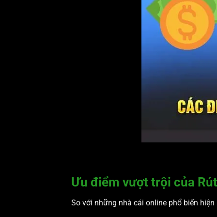
Ưu điểm vượt trội của Rút
So với những nhà cái online phổ biến hiện