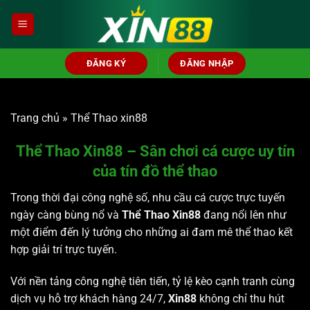
Bỏ
qua
nội
dung
ĐĂNG KÝ
ĐĂNG NHẬP
Trang chủ
»
Thể Thao xin88
Thể Thao Xin88 – Sân chơi
cá cược
uy tín
của tín đồ thể thao
Trong thời đại công nghệ số, nhu cầu cá cược trực tuyến
ngày càng bùng nổ và
Thể Thao Xin88
đang nổi lên như
một điểm đến lý tưởng cho những ai đam mê thể thao kết
hợp giải trí trực tuyến.
Với nền tảng công nghệ tiên tiến, tỷ lệ kèo cạnh tranh cùng
dịch vụ hỗ trợ khách hàng 24/7,
Xin88
không chỉ thu hút