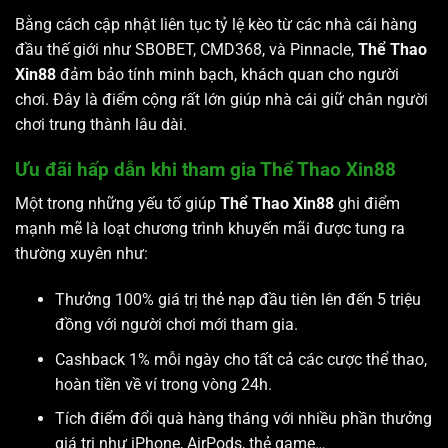
Bằng cách cập nhật liên tục tỷ lệ kèo từ các nhà cái hàng
đầu thế giới như SBOBET, CMD368, và Pinnacle,
Thể Thao
Xin88
đảm bảo tính minh bạch, khách quan cho người
chơi. Đây là điểm cộng rất lớn giúp nhà cái giữ chân người
chơi trung thành lâu dài.
Ưu đãi hấp dẫn khi tham gia Thể Thao Xin88
Một trong những yếu tố giúp
Thể Thao Xin88
ghi điểm
mạnh mẽ là loạt chương trình khuyến mãi được tung ra
thường xuyên như:
Thưởng 100% giá trị thẻ nạp đầu tiên lên đến 5 triệu
đồng với người chơi mới tham gia.
Cashback 1% mỗi ngày cho tất cả các cược thể thao,
hoàn tiền về ví trong vòng 24h.
Tích điểm đổi quà hàng tháng với nhiều phần thưởng
giá trị như iPhone, AirPods, thẻ game…