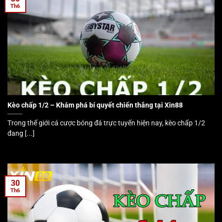
Th6
Kèo chấp 1/2 – Khám phá bí quyết chiến thắng tại Xin88
Trong thế giới cá cược bóng đá trực tuyến hiện nay, kèo chấp 1/2
đang [...]
30
Th6