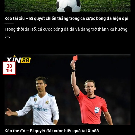
Kèo tài xỉu – Bí quyết chiến thắng trong cá cược bóng đá hiện đại
Trong thời đại số, cá cược bóng đá đã và đang trở thành xu hướng
[...]
30
Th6
Kèo thẻ đỏ – Bí quyết đặt cược hiệu quả tại Xin88