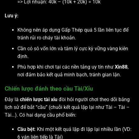
=> Lợi nhuận: 40k – (10k + 20k) = 10k
Lưu ý:
Không nên áp dụng Gấp Thép quá 5 lần liên tục để
tránh rủi ro cháy tài khoản.
Cần có sô vốn lớn và tâm lý cực kỳ vững vàng kiên
định.
Phù hợp khi chơi tại các nền tảng uy tín như
Xin88
,
nơi đảm bảo kết quả minh bạch, tránh gian lận.
Chiến lược đánh theo cầu Tài/Xỉu
Đây là
chiến lược tài xỉu
đòi hỏi người chơi theo dõi bảng
lịch sử để bắt “cầu” (chuỗi kết quả lặp lại như Tài – Tài –
Tài…). Có hai dạng cầu phổ biến:
Cầu bệt
: Khi một kết quả lặp đi lặp lại nhiều lần (VD:
6 ván liên tiếp là Tài)