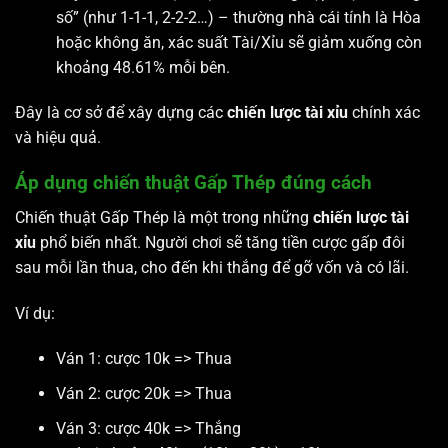
số” (như 1-1-1, 2-2-2…) – thường nhà cái tính là Hòa
hoặc không ăn, xác suất Tài/Xỉu sẽ giảm xuống còn
khoảng 48.61% mỗi bên.
Đây là cơ sở để xây dựng các
chiến lược tài xỉu
chính xác
và hiệu quả.
Áp dụng chiến thuật Gấp Thép đúng cách
Chiến thuật Gấp Thép là một trong những
chiến lược tài
xỉu
phổ biến nhất. Người chơi sẽ tăng tiền cược gấp đôi
sau mỗi lần thua, cho đến khi thắng để gỡ vốn và có lãi.
Ví dụ:
Ván 1: cược 10k => Thua
Ván 2: cược 20k => Thua
Ván 3: cược 40k => Thắng