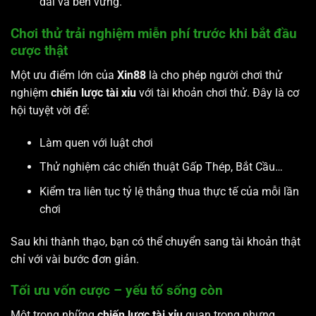
dài và bền vững.
Chơi thử trải nghiệm miễn phí trước khi bắt đầu
cược thật
Một ưu điểm lớn của
Xin88
là cho phép người chơi thử
nghiệm
chiến lược tài xỉu
với tài khoản chơi thử. Đây là cơ
hội tuyệt vời để:
Làm quen với luật chơi
Thử nghiệm các chiến thuật Gấp Thép, Bắt Cầu…
Kiểm tra liên tục tỷ lệ thắng thua thực tế của mỗi lần
chơi
Sau khi thành thạo, bạn có thể chuyển sang tài khoản thật
chỉ với vài bước đơn giản.
Tối ưu vốn cược – yếu tố sống còn
Một trong những
chiến lược tài xỉu
quan trọng nhưng