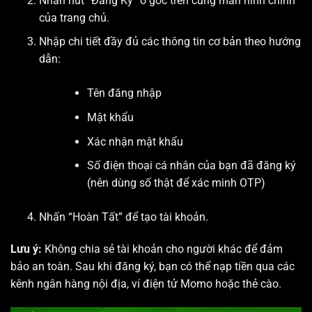
Nhấn nút “Đăng Ký” ở góc trên cùng màn hình chính
của trang chủ.
Nhập chi tiết đầy đủ các thông tin cơ bản theo hướng
dẫn:
Tên đăng nhập
Mật khẩu
Xác nhận mật khẩu
Số điện thoại cá nhân của bạn đã đăng ký
(nên dùng số thật để xác minh OTP)
Nhấn “Hoàn Tất” để tạo tài khoản.
Lưu ý:
Không chia sẻ tài khoản cho người khác để đảm
bảo an toàn. Sau khi đăng ký, bạn có thể nạp tiền qua các
kênh ngân hàng nội địa, ví điện tử Momo hoặc thẻ cào.