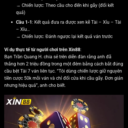
→ Chiến lược: Theo cầu cho đến khi gãy (đổi kết
quả)
Cầu 1-1
: Kết quả đưa ra được xen kẽ Tài – Xỉu – Tài
– Xỉu…
→ Chiến lược: Đánh ngược lại kết quả ván trước
Ví dụ thực tế từ người chơi trên Xin88
:
Bạn Trần Quang H. chia sẻ trên diễn đàn rằng anh đã
thắng hơn 2 triệu đồng trong một đêm bằng cách bắt đúng
cầu bệt Tài 7 ván liên tục. “Tôi dùng chiến lược giữ nguyên
tiền cược 50k mỗi ván và chỉ đổi cửa khi cầu gãy. Đơn giản
nhưng hiệu quả”, anh cho biết.