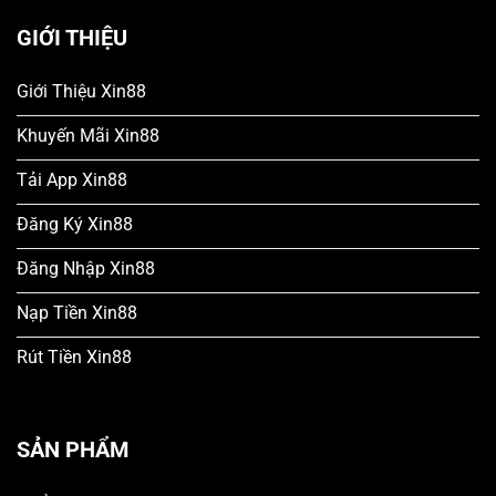
GIỚI THIỆU
Giới Thiệu Xin88
Khuyến Mãi Xin88
Tải App Xin88
Đăng Ký Xin88
Đăng Nhập Xin88
Nạp Tiền Xin88
Rút Tiền Xin88
SẢN PHẨM