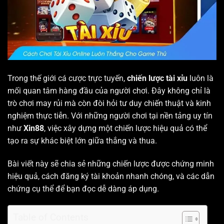
Trong thế giới cá cược trực tuyến,
chiến lược tài xỉu
luôn là
mối quan tâm hàng đầu của người chơi. Đây không chỉ là
trò chơi may rủi mà còn đòi hỏi tư duy chiến thuật và kinh
nghiệm thực tiễn. Với những người chơi tại nền tảng uy tín
như
Xin88
, việc xây dựng một chiến lược hiệu quả có thể
tạo ra sự khác biệt lớn giữa thắng và thua.
Bài viết này sẽ chia sẻ những chiến lược được chứng minh
hiệu quả, cách đăng ký tài khoản nhanh chóng, và các dẫn
chứng cụ thể để bạn đọc dễ dàng áp dụng.
Table of Contents