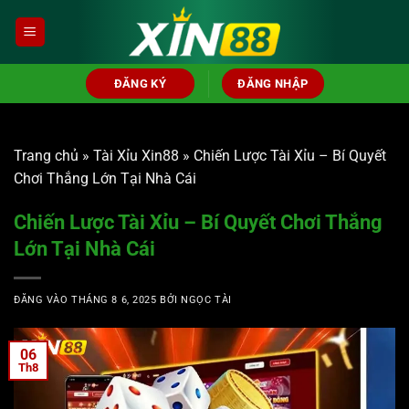
Bỏ
qua
nội
dung
ĐĂNG KÝ
ĐĂNG NHẬP
Trang chủ
»
Tài Xỉu Xin88
»
Chiến Lược Tài Xỉu – Bí Quyết
Chơi Thắng Lớn Tại Nhà Cái
Chiến Lược Tài Xỉu – Bí Quyết Chơi Thắng
Lớn Tại Nhà Cái
ĐĂNG VÀO
THÁNG 8 6, 2025
BỞI
NGỌC TÀI
06
Th8