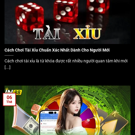
Cách Chơi Tài Xỉu Chuẩn Xác Nhất Dành Cho Người Mới
Cách chơi tài xỉu là từ khóa được rất nhiều người quan tâm khi mới
[...]
06
Th8