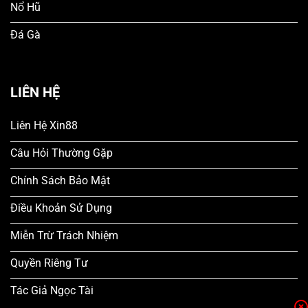
Nổ Hũ
Đá Gà
LIÊN HỆ
Liên Hệ Xin88
Câu Hỏi Thường Gặp
Chính Sách Bảo Mật
Điều Khoản Sử Dụng
Miễn Trừ Trách Nhiệm
Quyền Riêng Tư
Tác Giả Ngọc Tài