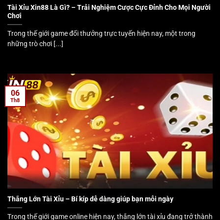
Tài Xỉu Xin88 Là Gì? – Trải Nghiệm Cược Cực Đỉnh Cho Mọi Người
Chơi
Trong thế giới game đổi thưởng trực tuyến hiện nay, một trong
những trò chơi [...]
06
Th8
Thắng Lớn Tài Xỉu – Bí kíp dễ dàng giúp bạn mỗi ngày
Trong thế giới game online hiện nay, thắng lớn tài xỉu đang trở thành