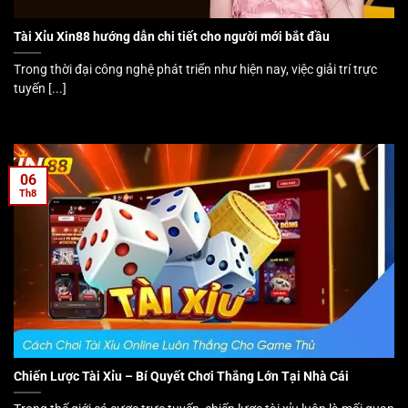
Tài Xỉu Xin88 hướng dẫn chi tiết cho người mới bắt đầu
Trong thời đại công nghệ phát triển như hiện nay, việc giải trí trực
tuyến [...]
06
Th8
Chiến Lược Tài Xỉu – Bí Quyết Chơi Thắng Lớn Tại Nhà Cái