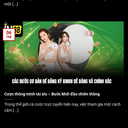
một [...]
06
Th8
Cược thông minh tài xỉu – Bước khởi đầu chiến thắng
Trong thế giới cá cược trực tuyến hiện nay, việc tham gia một cách
cảm [...]