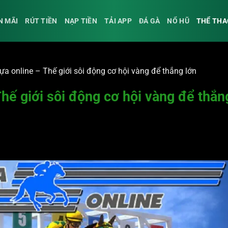
N MÃI
RÚT TIỀN
NẠP TIỀN
TẢI APP
ĐÁ GÀ
NỔ HŨ
THỂ THA
ựa online – Thế giới sôi động cơ hội vàng để thắng lớn
hế giới sôi động cơ hội vàng để thắn