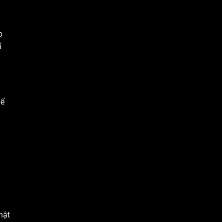
p
ỉ
hể
hật