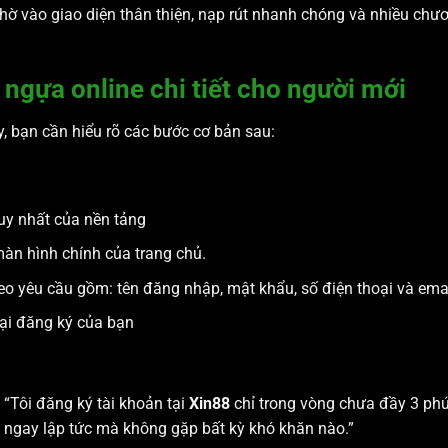
hờ vào giao diện thân thiện, nạp rút nhanh chóng và nhiều chư
ngựa online chi tiết cho người mới
, bạn cần hiểu rõ các bước cơ bản sau:
duy nhất của nền tảng
àn hình chính của trang chủ.
heo yêu cầu gồm: tên đăng nhập, mật khẩu, số điện thoại và ema
ại đăng ký của bạn
“Tôi đăng ký tài khoản tại
Xin88
chỉ trong vòng chưa đầy 3 phú
ngay lập tức mà không gặp bất kỳ khó khăn nào.”