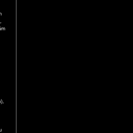
n
,
cảm
),
u