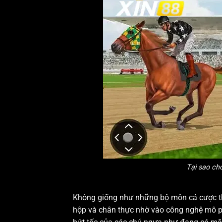
Tại sao ch
Không giống như những bộ môn cá cược t
hộp và chân thực nhờ vào công nghệ mô phỏ