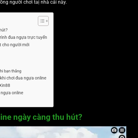
ồng người chơi taị nhà cái này.
hút?
rình đua ngựa trực tuyến
t cho người mới
hi bạn thắng
khi chơi đua ngựa online
 Xin88
a ngựa online
line ngày càng thu hút?