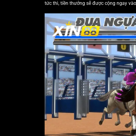
tức thì, tiền thưởng sẽ được cộng ngay và