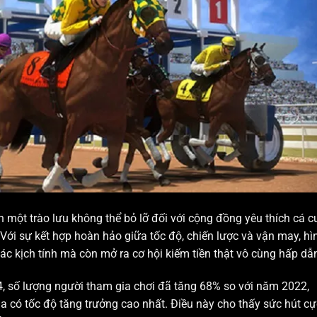
 một trào lưu không thể bỏ lỡ đối với cộng đồng yêu thích cá 
. Với sự kết hợp hoàn hảo giữa tốc độ, chiến lược và vận may, hì
iác kịch tính mà còn mở ra cơ hội kiếm tiền thật vô cùng hấp dẫ
, số lượng người tham gia chơi đã tăng 68% so với năm 2022,
a có tốc độ tăng trưởng cao nhất. Điều này cho thấy sức hút cự