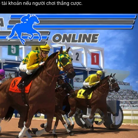
o tài khoản nếu người chơi thắng cược.