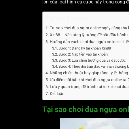
lớn của loại hình cá cược này trong cộng đ
Table of Contents
Tại sao chơi đua ngựa online ngày càng thu 
Xin88 – Nền tảng lý tưởng để bắt đầu hành t
Hướng dẫn cách chơi đua ngựa online chi tiế
Bước 1: Đăng ký tài khoản Xin88
Bước 2: Nạp tiền vào tài khoản
Bước 3: Lựa chọn trường đua và đặt cược
Bước 4: Theo dõi trận đấu và nhận thưởng k
Những chiến thuật hay giúp tăng tỷ lệ thắng 
Ưu điểm nổi bật khi chơi đua ngựa online tại
Lưu ý quan trọng để tránh rủi ro khi chơi đu
Kết luận
Tại sao chơi đua ngựa on