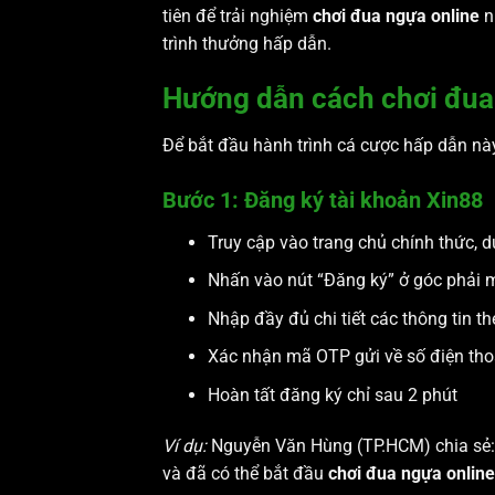
tiên để trải nghiệm
chơi đua ngựa online
n
trình thưởng hấp dẫn.
Hướng dẫn cách chơi đua 
Để bắt đầu hành trình cá cược hấp dẫn này
Bước 1: Đăng ký tài khoản Xin88
Truy cập vào trang chủ chính thức, 
Nhấn vào nút “Đăng ký” ở góc phải m
Nhập đầy đủ chi tiết các thông tin t
Xác nhận mã OTP gửi về số điện tho
Hoàn tất đăng ký chỉ sau 2 phút
Ví dụ:
Nguyễn Văn Hùng (TP.HCM) chia sẻ: 
và đã có thể bắt đầu
chơi đua ngựa online