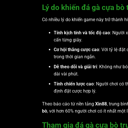
Lý do khiến đá gà cựa bò
Có nhiều lý do khiến game này trở thành hi
Tính kịch tính và tốc độ cao
: Người 
cấn từng giây.
Cơ hội thắng cược cao
: Với tỷ lệ đặ
trong thời gian ngắn.
Dễ theo dõi và giải trí
: Không như bó
dài vài phút.
Tính chiến lược cao
: Người chơi có t
định đặt cược hợp lý.
Theo báo cáo từ nền tảng
Xin88
, trung bì
bò
, với hơn 60% người chơi có ít nhất một 
Tham gia đá gà cựa bò trự