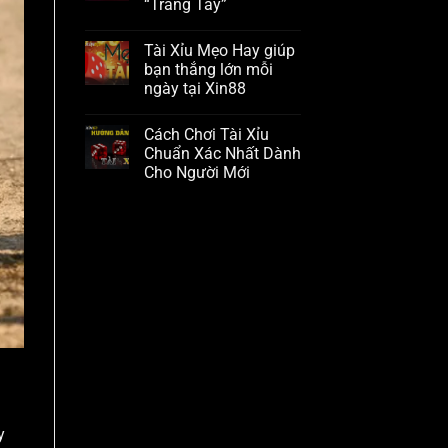
“Trắng Tay”
Tài Xỉu Mẹo Hay giúp
bạn thắng lớn mỗi
ngày tại Xin88
Cách Chơi Tài Xỉu
Chuẩn Xác Nhất Dành
Cho Người Mới
y