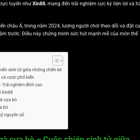
 trực tuyến như
Xin88
, mang đến trải nghiệm cực kỳ tiện lợi và h
yến châu Á, trong năm 2024, lượng người chơi theo dõi và đặt c
 năm trước. Điều này chứng minh sức hút mạnh mẽ của môn thể
hiến sinh tử giữa những chiến kê
g cá cược phổ biến
– Trải nghiệm đỉnh cao
i Xin88
gà cựa bò
ựa bò
 kỷ nguyên số
gà cựa bò – Cuộc chiến sinh tử giữa