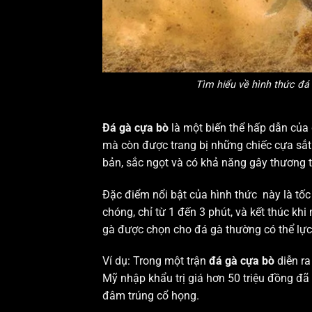
Tìm hiểu về hình thức đá
Đá gà cựa bò
là một biến thể hấp dẫn của 
mà còn được trang bị những chiếc cựa sắt s
bản, sắc ngọt và có khả năng gây thương 
Đặc điểm nổi bật của hình thức này là tốc
chóng, chỉ từ 1 đến 3 phút, và kết thúc k
gà được chọn cho đá gà thường có thể lực
Ví dụ: Trong một trận
đá gà cựa bò
diễn ra
Mỹ nhập khẩu trị giá hơn 50 triệu đồng đã
đâm trúng cổ họng.