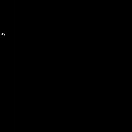
gay
a