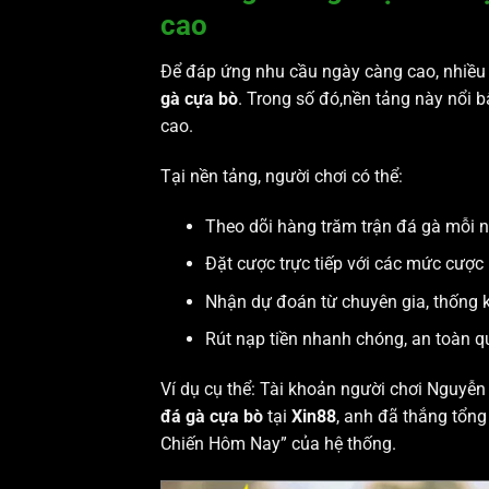
cao
Để đáp ứng nhu cầu ngày càng cao, nhiều 
gà cựa bò
. Trong số đó,nền tảng này nổi 
cao.
Tại nền tảng, người chơi có thể:
Theo dõi hàng trăm trận đá gà mỗi ng
Đặt cược trực tiếp với các mức cược 
Nhận dự đoán từ chuyên gia, thống kê 
Rút nạp tiền nhanh chóng, an toàn qu
Ví dụ cụ thể: Tài khoản người chơi Nguyễn
đá gà cựa bò
tại
Xin88
, anh đã thắng tổn
Chiến Hôm Nay” của hệ thống.