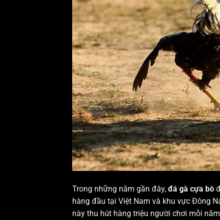
Trong những năm gần đây,
đá gà cựa bò
đ
hàng đầu tại Việt Nam và khu vực Đông Nam
này thu hút hàng triệu người chơi mỗi năm