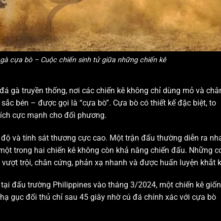
 gà cựa bò – Cuộc chiến sinh tử giữa những chiến kê
đá gà truyền thống, nơi các chiến kê không chỉ dùng mỏ và châ
ắc bén – được gọi là “cựa bò”. Cựa bò có thiết kế đặc biệt, to
tích cực mạnh cho đối phương.
 độ và tính sát thương cực cao. Một trận đấu thường diễn ra n
hi một trong hai chiến kê không còn khả năng chiến đấu. Những c
 vượt trội, chân cứng, phản xạ nhanh và được huấn luyện khắt k
 tại đấu trường Philippines vào tháng 3/2024, một chiến kê giố
 hạ gục đối thủ chỉ sau 45 giây nhờ cú đá chính xác với cựa bò