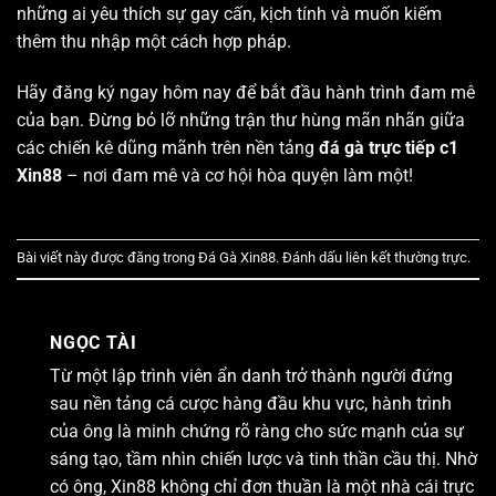
những ai yêu thích sự gay cấn, kịch tính và muốn kiếm
thêm thu nhập một cách hợp pháp.
Hãy đăng ký ngay hôm nay để bắt đầu hành trình đam mê
của bạn. Đừng bỏ lỡ những trận thư hùng mãn nhãn giữa
các chiến kê dũng mãnh trên nền tảng
đá gà trực tiếp c1
Xin88
– nơi đam mê và cơ hội hòa quyện làm một!
Bài viết này được đăng trong
Đá Gà Xin88
. Đánh dấu
liên kết thường trực
.
NGỌC TÀI
Từ một lập trình viên ẩn danh trở thành người đứng
sau nền tảng cá cược hàng đầu khu vực, hành trình
của ông là minh chứng rõ ràng cho sức mạnh của sự
sáng tạo, tầm nhìn chiến lược và tinh thần cầu thị. Nhờ
có ông, Xin88 không chỉ đơn thuần là một nhà cái trực