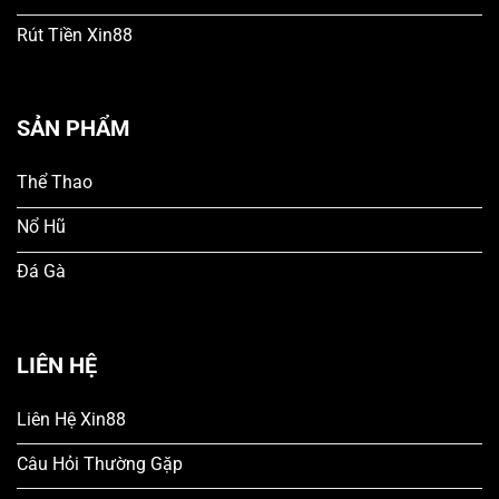
Rút Tiền Xin88
SẢN PHẨM
Thể Thao
Nổ Hũ
Đá Gà
LIÊN HỆ
Liên Hệ Xin88
Câu Hỏi Thường Gặp