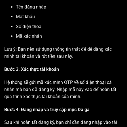
Tên đăng nhập
Mật khẩu
Số điện thoại
Mã xác nhận
Lưu ý: Bạn nên sử dụng thông tin thật để dễ dàng xác
minh tài khoản và rút tiền sau này.
Bước 3: Xác thực tài khoản
Hệ thống sẽ gửi mã xác minh OTP về số điện thoại cá
nhân mà bạn đã đăng ký. Nhập mã này vào để hoàn tất
quá trình xác thực tài khoản của mình.
Bước 4: Đăng nhập và truy cập mục Đá gà
Sau khi hoàn tất đăng ký, bạn chỉ cần đăng nhập vào tài