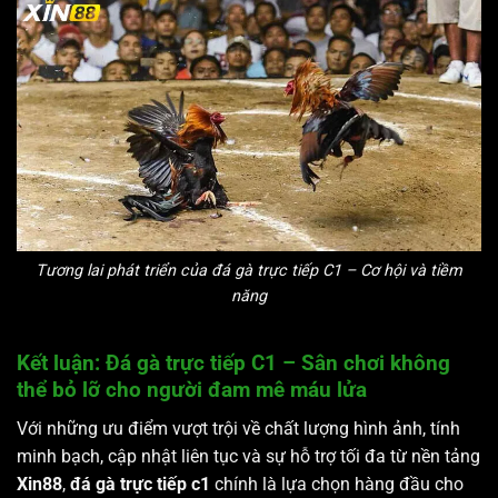
Tương lai phát triển của đá gà trực tiếp C1 – Cơ hội và tiềm
năng
Kết luận: Đá gà trực tiếp C1 – Sân chơi không
thể bỏ lỡ cho người đam mê máu lửa
Với những ưu điểm vượt trội về chất lượng hình ảnh, tính
minh bạch, cập nhật liên tục và sự hỗ trợ tối đa từ nền tảng
Xin88
,
đá gà trực tiếp c1
chính là lựa chọn hàng đầu cho