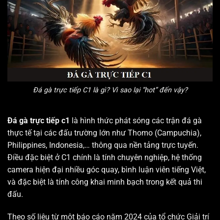
Đá gà trực tiếp C1 là gì? Vì sao lại “hot” đến vậy?
Đá gà trực tiếp c1
là hình thức phát sóng các trận đá gà
thực tế tại các đấu trường lớn như Thomo (Campuchia),
Philippines, Indonesia,… thông qua nền tảng trực tuyến.
Điều đặc biệt ở C1 chính là tính chuyên nghiệp, hệ thống
camera hiện đại nhiều góc quay, bình luận viên tiếng Việt,
và đặc biệt là tính công khai minh bạch trong kết quả thi
đấu.
Theo số liệu từ một báo cáo năm 2024 của tổ chức Giải trí