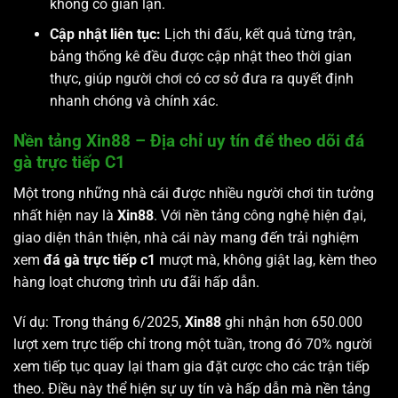
không có gian lận.
Cập nhật liên tục:
Lịch thi đấu, kết quả từng trận,
bảng thống kê đều được cập nhật theo thời gian
thực, giúp người chơi có cơ sở đưa ra quyết định
nhanh chóng và chính xác.
Nền tảng Xin88 – Địa chỉ uy tín để theo dõi đá
gà trực tiếp C1
Một trong những nhà cái được nhiều người chơi tin tưởng
nhất hiện nay là
Xin88
. Với nền tảng công nghệ hiện đại,
giao diện thân thiện, nhà cái này mang đến trải nghiệm
xem
đá gà trực tiếp c1
mượt mà, không giật lag, kèm theo
hàng loạt chương trình ưu đãi hấp dẫn.
Ví dụ: Trong tháng 6/2025,
Xin88
ghi nhận hơn 650.000
lượt xem trực tiếp chỉ trong một tuần, trong đó 70% người
xem tiếp tục quay lại tham gia đặt cược cho các trận tiếp
theo. Điều này thể hiện sự uy tín và hấp dẫn mà nền tảng