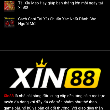
Tài Xỉu Mẹo Hay giúp bạn thắng lớn mỗi ngày tại
Xin88
Cách Chơi Tài Xỉu Chuẩn Xác Nhất Dành Cho
Người Mới
Xin88
là nhà cái hàng đầu cung cấp nền tảng cá cược trực
tuyến đa dạng với đầy đủ các sản phẩm như thể thao,
game bài, nổ hũ và bắn cá đổi thưởng. Với giao diện thân