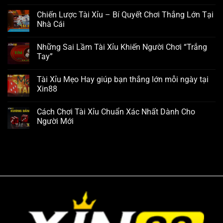
Chiến Lược Tài Xỉu – Bí Quyết Chơi Thắng Lớn Tại
Nhà Cái
Những Sai Lầm Tài Xỉu Khiến Người Chơi “Trắng
Tay”
Tài Xỉu Mẹo Hay giúp bạn thắng lớn mỗi ngày tại
Xin88
Cách Chơi Tài Xỉu Chuẩn Xác Nhất Dành Cho
Người Mới