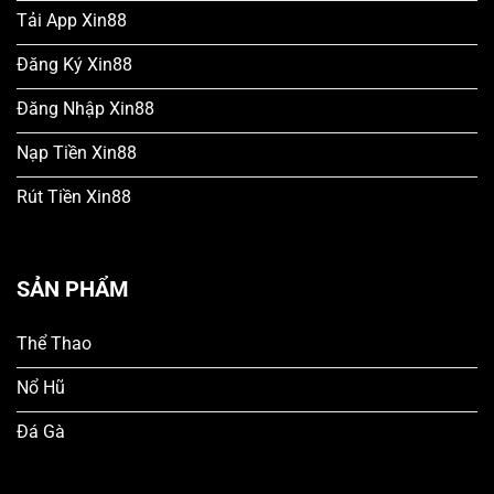
Tải App Xin88
Đăng Ký Xin88
Đăng Nhập Xin88
Nạp Tiền Xin88
Rút Tiền Xin88
SẢN PHẨM
Thể Thao
Nổ Hũ
Đá Gà