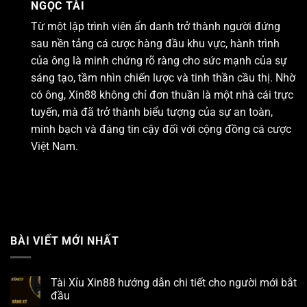
NGỌC TÀI
Từ một lập trình viên ẩn danh trở thành người đứng
sau nền tảng cá cược hàng đầu khu vực, hành trình
của ông là minh chứng rõ ràng cho sức mạnh của sự
sáng tạo, tầm nhìn chiến lược và tinh thần cầu thị. Nhờ
có ông, Xin88 không chỉ đơn thuần là một nhà cái trực
tuyến, mà đã trở thành biểu tượng của sự an toàn,
minh bạch và đáng tin cậy đối với cộng đồng cá cược
Việt Nam.
BÀI VIẾT MỚI NHẤT
Tài Xỉu Xin88 hướng dẫn chi tiết cho người mới bắt
đầu