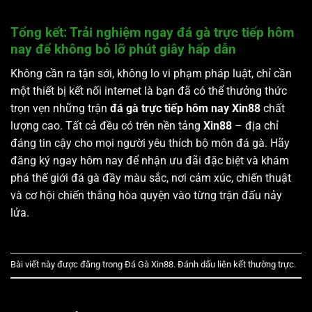
Tổng kết: Trải nghiệm ngay đá gà trực tiếp hôm
nay để không bỏ lỡ phút giây hấp dẫn
Không cần ra tận sới, không lo vi phạm pháp luật, chỉ cần
một thiết bị kết nối internet là bạn đã có thể thưởng thức
trọn vẹn những trận
đá gà trực tiếp hôm nay Xin88
chất
lượng cao. Tất cả đều có trên nền tảng
Xin88
– địa chỉ
đáng tin cậy cho mọi người yêu thích bộ môn đá gà.
Hãy
đăng ký ngay hôm nay để nhận ưu đãi đặc biệt và khám
phá thế giới đá gà đầy màu sắc, nơi cảm xúc, chiến thuật
và cơ hội chiến thắng hòa quyện vào từng trận đấu nảy
lửa.
Bài viết này được đăng trong
Đá Gà Xin88
. Đánh dấu
liên kết thường trực
.