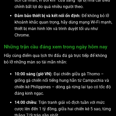
tích cá nhân, vì đôi khi “cửa sáng” lại bị nhà cái điều
chỉnh bất lợi do quá nhiều người theo.
Đảm bảo thiết bị và kết nối ổn định:
Để không bỏ lỡ
khoảnh khắc quan trọng, hãy dùng mạng Wi-Fi mạnh,
thiết bị màn hình lớn và trình duyệt tối ưu như
Chrome.
Những trận cầu đáng xem trong ngày hôm nay
Hãy cùng điểm qua lịch thi đấu đá gà trực tiếp để không
bỏ lỡ những màn so tài mãn nhãn:
10:00 sáng (giờ VN)
: Đại chiến giữa gà Thomo –
giống gà chiến nổi tiếng hung hãn từ Campuchia và
chiến kê Philippines – dòng gà rừng lai tạo có tốc độ
đáng kinh ngạc.
14:00 chiều
: Trận tranh giải vô địch tuần với mức
cược lên đến 1 tỷ đồng, giữa hai chiến kê 5 sao, từng
thắng 7/9 trận gần nhất.