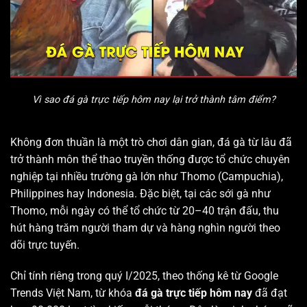
Vì sao đá gà trực tiếp hôm nay lại trở thành tâm điểm?
Không đơn thuần là một trò chơi dân gian, đá gà từ lâu đã
trở thành môn thể thao truyền thống được tổ chức chuyên
nghiệp tại nhiều trường gà lớn như Thomo (Campuchia),
Philippines hay Indonesia. Đặc biệt, tại các sới gà như
Thomo, mỗi ngày có thể tổ chức từ 20–40 trận đấu, thu
hút hàng trăm người tham dự và hàng nghìn người theo
dõi trực tuyến.
Chỉ tính riêng trong quý I/2025, theo thống kê từ Google
Trends Việt Nam, từ khóa
đá gà trực tiếp hôm nay
đã đạt