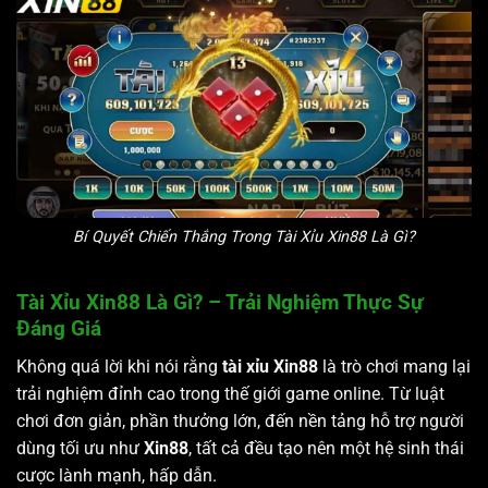
Bí Quyết Chiến Thắng Trong Tài Xỉu Xin88 Là Gì?
Tài Xỉu Xin88 Là Gì? – Trải Nghiệm Thực Sự
Đáng Giá
Không quá lời khi nói rằng
tài xỉu Xin88
là trò chơi mang lại
trải nghiệm đỉnh cao trong thế giới game online. Từ luật
chơi đơn giản, phần thưởng lớn, đến nền tảng hỗ trợ người
dùng tối ưu như
Xin88
, tất cả đều tạo nên một hệ sinh thái
cược lành mạnh, hấp dẫn.