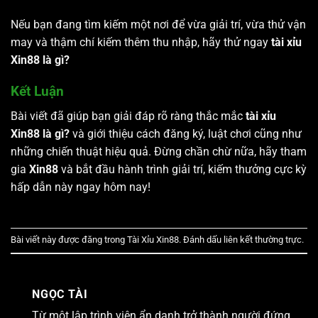
Nếu bạn đang tìm kiếm một nơi để vừa giải trí, vừa thử vận
may và thậm chí kiếm thêm thu nhập, hãy thử ngay
tài xỉu
Xin88 là gì?
Kết Luận
Bài viết đã giúp bạn giải đáp rõ ràng thắc mắc
tài xỉu
Xin88 là gì
?
và giới thiệu cách đăng ký, luật chơi cũng như
những chiến thuật hiệu quả. Đừng chần chừ nữa, hãy tham
gia
Xin88
và bắt đầu hành trình giải trí, kiếm thưởng cực kỳ
hấp dẫn này ngay hôm nay!
Bài viết này được đăng trong
Tài Xỉu Xin88
. Đánh dấu
liên kết thường trực
.
NGỌC TÀI
Từ một lập trình viên ẩn danh trở thành người đứng