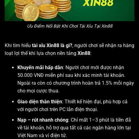
Ưu Điểm Nổi Bật Khi Chơi Tài Xỉu Tại Xin88
Khi tìm hiểu
tài xỉu Xin88 là gì?
, người chơi sẽ nhận ra hàng
loạt lợi thế khi lựa chọn nền tảng
Xin88
:
Khuyến mãi hấp dẫn
: Người chơi mới được nhận
50.000 VNĐ miễn phí sau khi xác minh tài khoản.
Ngoài ra còn có chương trình hoàn trả 1.5% mỗi ngày
cho mọi cược thua.
Giao diện thân thiện
: Thiết kế hiện đại, phù hợp cả
với người chơi trên PC lẫn điện thoại.
Nạp – rút nhanh chóng
: Chỉ mất 1–3 phút là tiền đã
về tài khoản, hỗ trợ qua tất cả các ngân hàng lớn tại
Việt Nam và ví điện tử.