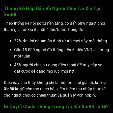
Thống Kê Hấp Dẫn Về Người Chơi Tài Xỉu Tại
Xin88
Theo thống kê nội bộ từ nền tảng, có đến 68% người chơi
tham gia Tài Xỉu ít nhất 4 lần/tuần. Trong đó:
32% đạt lợi nhuận ổn định từ trò chơi này mỗi tháng.
Gần 18.000 người đã thắng trên 5 triệu VNĐ chỉ trong
một tuần.
45% người chơi sử dụng điện thoại để truy cập và
đặt cược dễ dàng mọi lúc, mọi nơi.
Điều này cho thấy không chỉ là một trò chơi giải trí,
tài xỉu
Xin88 là gì?
còn mở ra cơ hội kiếm thêm thu nhập thực tế
cho người chơi có chiến thuật và quản lý vốn hợp lý.
Bí Quyết Chiến Thắng Trong Tài Xỉu Xin88 Là Gì?