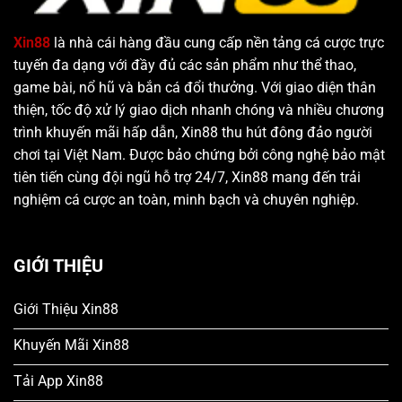
Xin88
là nhà cái hàng đầu cung cấp nền tảng cá cược trực
tuyến đa dạng với đầy đủ các sản phẩm như thể thao,
game bài, nổ hũ và bắn cá đổi thưởng. Với giao diện thân
thiện, tốc độ xử lý giao dịch nhanh chóng và nhiều chương
trình khuyến mãi hấp dẫn, Xin88 thu hút đông đảo người
chơi tại Việt Nam. Được bảo chứng bởi công nghệ bảo mật
tiên tiến cùng đội ngũ hỗ trợ 24/7, Xin88 mang đến trải
nghiệm cá cược an toàn, minh bạch và chuyên nghiệp.
GIỚI THIỆU
Giới Thiệu Xin88
Khuyến Mãi Xin88
Tải App Xin88