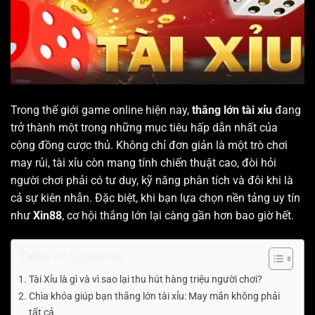
Trong thế giới game online hiện nay,
thắng lớn tài xỉu
đang
trở thành một trong những mục tiêu hấp dẫn nhất của
cộng đồng cược thủ. Không chỉ đơn giản là một trò chơi
may rủi, tài xỉu còn mang tính chiến thuật cao, đòi hỏi
người chơi phải có tư duy, kỹ năng phân tích và đôi khi là
cả sự kiên nhẫn.
Đặc biệt, khi bạn lựa chọn nền tảng uy tín
như
Xin88
, cơ hội thắng lớn lại càng gần hơn bao giờ hết.
Table of Contents
Tài Xỉu là gì và vì sao lại thu hút hàng triệu người chơi?
Chìa khóa giúp bạn thắng lớn tài xỉu: May mắn không phải
tất cả