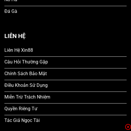
Đá Gà
LIÊN HỆ
Liên Hệ Xin88
Câu Hỏi Thường Gặp
Chính Sách Bảo Mật
Điều Khoản Sử Dụng
Miễn Trừ Trách Nhiệm
Quyền Riêng Tư
Tác Giả Ngọc Tài