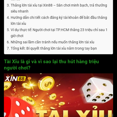
Thắng lớn tài xỉu tại Xin88 – Sân chơi minh bạch, trả thưởng
siêu nhanh
Hướng dẫn chi tiết cách đăng ký tài khoản để bắt đầu thắng
lớn tài xỉu
Ví dụ thực tế: Người chơi tại TP.HCM thắng 23 triệu chỉ sau 1
giờ chơi
Những sai lầm cần tránh nếu muốn thắng lớn tài xỉu
Tổng kết: Bí quyết thắng lớn tài xỉu nằm trong tay bạn
Tài Xỉu là gì và vì sao lại thu hút hàng triệu
người chơi?