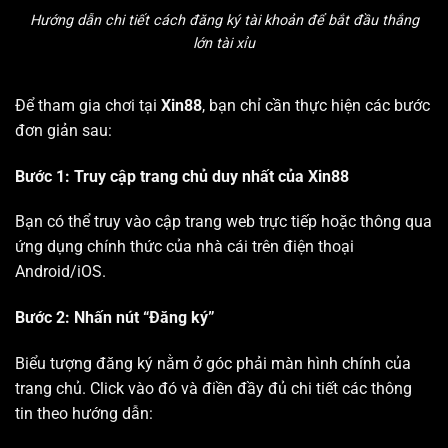
Hướng dẫn chi tiết cách đăng ký tài khoản để bắt đầu thắng
lớn tài xỉu
Để tham gia chơi tại
Xin88
, bạn chỉ cần thực hiện các bước
đơn giản sau:
Bước 1: Truy cập trang chủ duy nhất của Xin88
Bạn có thể truy vào cập trang web trực tiếp hoặc thông qua
ứng dụng chính thức của nhà cái trên điện thoại
Android/iOS.
Bước 2: Nhấn nút “Đăng ký”
Biểu tượng đăng ký nằm ở góc phải màn hình chính của
trang chủ. Click vào đó và điền đầy đủ chi tiết các thông
tin theo hướng dẫn: